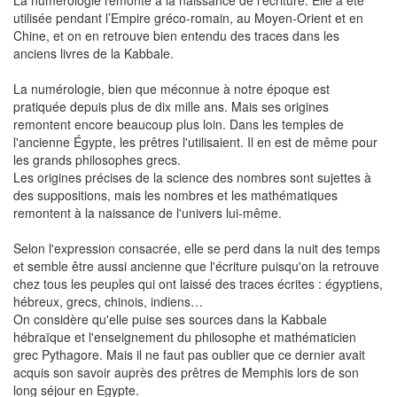
La numérologie remonte à la naissance de l’écriture. Elle a été
utilisée pendant l’Empire gréco-romain, au Moyen-Orient et en
Chine, et on en retrouve bien entendu des traces dans les
anciens livres de la Kabbale.
La numérologie, bien que méconnue à notre époque est
pratiquée depuis plus de dix mille ans. Mais ses origines
remontent encore beaucoup plus loin. Dans les temples de
l'ancienne Égypte, les prêtres l'utilisaient. Il en est de même pour
les grands philosophes grecs.
Les origines précises de la science des nombres sont sujettes à
des suppositions, mais les nombres et les mathématiques
remontent à la naissance de l'univers lui-même.
Selon l'expression consacrée, elle se perd dans la nuit des temps
et semble être aussi ancienne que l'écriture puisqu'on la retrouve
chez tous les peuples qui ont laissé des traces écrites : égyptiens,
hébreux, grecs, chinois, indiens…
On considère qu'elle puise ses sources dans la Kabbale
hébraïque et l'enseignement du philosophe et mathématicien
grec Pythagore. Mais il ne faut pas oublier que ce dernier avait
acquis son savoir auprès des prêtres de Memphis lors de son
long séjour en Egypte.