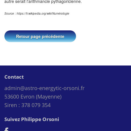
autre serait l'arithmancie pythagoricienne.
Source : https://fr.wikipedia.org/wiki/Numérologie
Retour page précédente
Contact
admin@astro-energytic-orsoni.fr
53600 Evron (Mayenne)
Siren : 378 079 354
Suivez Philippe Orsoni