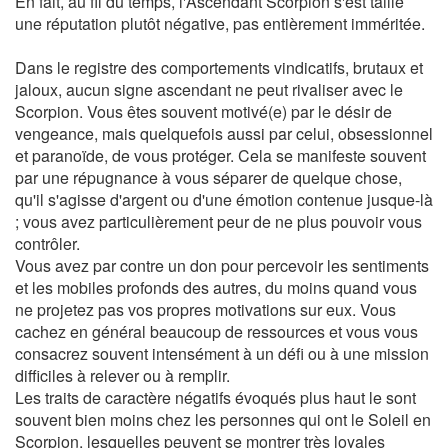
En fait, au fil du temps, l'Ascendant Scorpion s'est taillé
une réputation plutôt négative, pas entièrement imméritée.
Dans le registre des comportements vindicatifs, brutaux et
jaloux, aucun signe ascendant ne peut rivaliser avec le
Scorpion. Vous êtes souvent motivé(e) par le désir de
vengeance, mais quelquefois aussi par celui, obsessionnel
et paranoïde, de vous protéger. Cela se manifeste souvent
par une répugnance à vous séparer de quelque chose,
qu'il s'agisse d'argent ou d'une émotion contenue jusque-là
; vous avez particulièrement peur de ne plus pouvoir vous
contrôler.
Vous avez par contre un don pour percevoir les sentiments
et les mobiles profonds des autres, du moins quand vous
ne projetez pas vos propres motivations sur eux. Vous
cachez en général beaucoup de ressources et vous vous
consacrez souvent intensément à un défi ou à une mission
difficiles à relever ou à remplir.
Les traits de caractère négatifs évoqués plus haut le sont
souvent bien moins chez les personnes qui ont le Soleil en
Scorpion, lesquelles peuvent se montrer très loyales