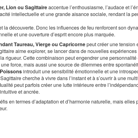
r, Lion ou Sagittaire
accentue l’enthousiasme, l’audace et l’é
cité intellectuelle et une grande aisance sociale, rendant la pers
n et la découverte. Donc les influences de feu renforcent son dy
onnelle et une ouverture d’esprit encore plus marquée.
cendant Taureau, Vierge ou Capricorne
peut créer une tension e
ttaire aime explorer, se lancer dans de nouvelles expériences 
et la rigueur. Cette combinaison peut engendrer une personnalité os
re une force, mais aussi une source de dilemmes entre spontanéit
 Poissons
introduit une sensibilité émotionnelle et une introsp
e Sagittaire cherche à vivre dans l’instant et à s’ouvrir à une mu
dualité peut parfois créer une lutte intérieure entre l’indépendan
intuitive et ancrée.
s en termes d’adaptation et d’harmonie naturelle, mais elles peu
eur.