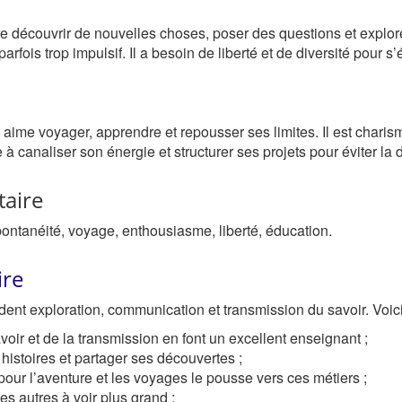
adore découvrir de nouvelles choses, poser des questions et explo
parfois trop impulsif. Il a besoin de liberté et de diversité pour s
Il aime voyager, apprendre et repousser ses limites. Il est chari
re à canaliser son énergie et structurer ses projets pour éviter la 
taire
ontanéité, voyage, enthousiasme, liberté, éducation.
ire
dent exploration, communication et transmission du savoir. Voici
oir et de la transmission en font un excellent enseignant ;
 histoires et partager ses découvertes ;
pour l’aventure et les voyages le pousse vers ces métiers ;
les autres à voir plus grand ;