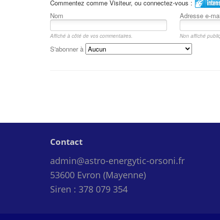
Commentez comme Visiteur, ou connectez-vous :
Nom
Adresse e-mai
Affiché à côté de vos commentaires.
Non affiché publ
S'abonner à
Contact
admin@astro-energytic-orsoni.fr
53600 Evron (Mayenne)
Siren : 378 079 354