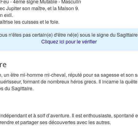
Feu - 4ème signe Mutable - Masculin
c Jupiter son maître, et la Maison 9.
n exil.
îtrise les cuisses et le foie.
ous n'êtes pas certain(e) d'être né(e) sous le signe du Sagittaire
Cliquez ici pour le vérifier
re
ron, un être mi-homme mi-cheval, réputé pour sa sagesse et son 
 guérisseur, formant de nombreux héros grecs. Il incarne la quêt
s du Sagittaire.
ndépendant et à soif d’aventure. Il est enthousiaste, spontané et
rendre et partager ses découvertes avec les autres.