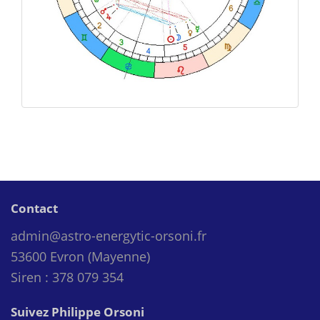
Contact
admin@astro-energytic-orsoni.fr
53600 Evron (Mayenne)
Siren : 378 079 354
Suivez Philippe Orsoni