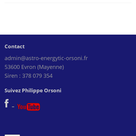
Contact
admin@astro-energytic-orsoni.fr
53600 Evron (Mayenne)
Siren : 378 079 354
Suivez Philippe Orsoni
-