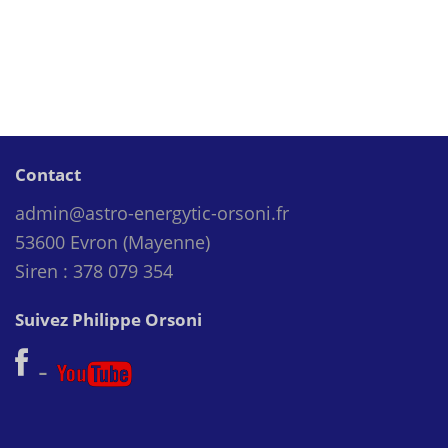
Contact
admin@astro-energytic-orsoni.fr
53600 Evron (Mayenne)
Siren : 378 079 354
Suivez Philippe Orsoni
-