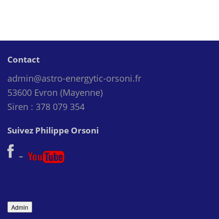
Contact
admin@astro-energytic-orsoni.fr
53600 Evron (Mayenne)
Siren : 378 079 354
Suivez Philippe Orsoni
-