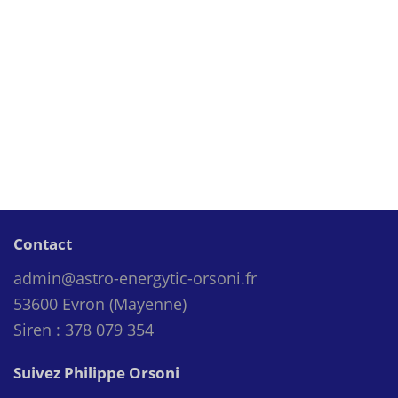
Contact
admin@astro-energytic-orsoni.fr
53600 Evron (Mayenne)
Siren : 378 079 354
Suivez Philippe Orsoni